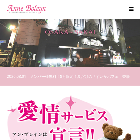
OSAKA - SAKAI
アン・ブレイン堺店のご利用料金がご覧いただけます。
2
3
4
5
2026.08.01
メンバー様無料！8月限定！夏だけの「すいかパフェ」登場
2026.07.31
合言葉クーポンを更新しました！
2026.07.21
豪華賞品が当たる!?おつかれサマーな BIG宝くじ 開催！
2026.07.15
6月のアンケート当選者&お客様の声を大発表！