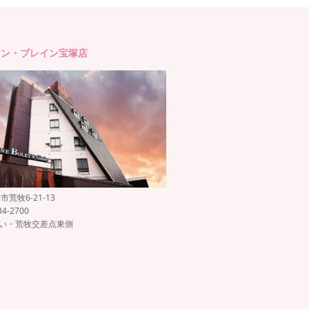
アン・ブレイン宝塚店
荒牧6-21-13
84-2700
沿い・荒牧交差点東側