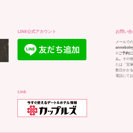
ー
LINE公式アカウント
お問い合
メールで
annebole
※
ご予約に
ん。
その
たは「宝
数日かか
電話にて
Link