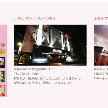
ホテル アン・ブレイン堺店
ホテル 
大阪府堺市堺区向陵中町1-1-17
兵庫県伊丹市
TEL 072-251-1100
TEL 072-7
JR阪和線・南海高野線「三国ヶ丘駅」より徒歩約5分
176号線
阪神高速１５号堺線「堺出口」より車約10分