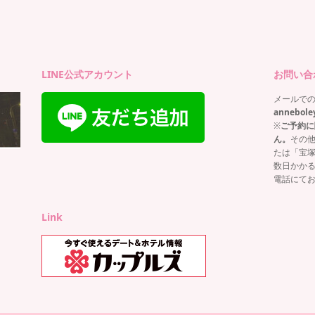
ー
LINE公式アカウント
お問い合
メールで
annebole
※
ご予約に
ん。
その
たは「宝
数日かか
電話にて
Link