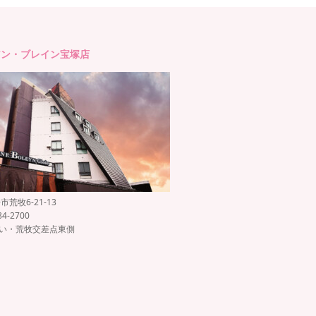
アン・ブレイン宝塚店
荒牧6-21-13
84-2700
沿い・荒牧交差点東側