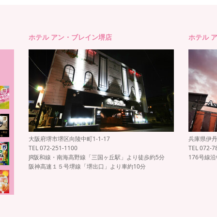
ホテル アン・ブレイン堺店
ホテル 
大阪府堺市堺区向陵中町1-1-17
兵庫県伊丹市
TEL 072-251-1100
TEL 072-7
JR阪和線・南海高野線「三国ヶ丘駅」より徒歩約5分
176号線
阪神高速１５号堺線「堺出口」より車約10分