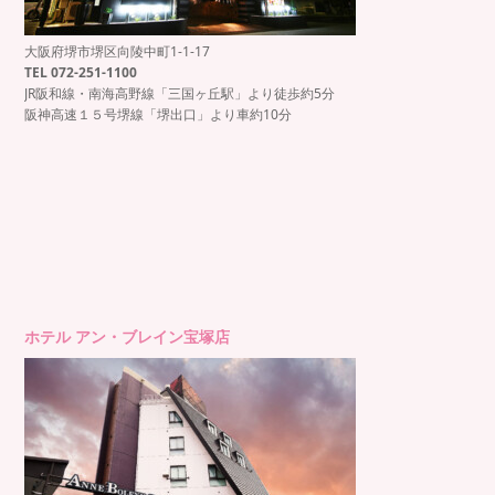
大阪府堺市堺区向陵中町1-1-17
TEL 072-251-1100
JR阪和線・南海高野線「三国ヶ丘駅」より徒歩約5分
阪神高速１５号堺線「堺出口」より車約10分
ホテル アン・ブレイン宝塚店