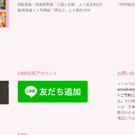
JR阪和線・南海高野線「三国ヶ丘駅」より徒歩約5分
176号線
阪神高速１５号堺線「堺出口」より車約10分
ー
LINE公式アカウント
お問い合
メールで
annebole
※
ご予約に
ん。
その
たは「宝
数日かか
電話にて
Link