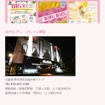
ホテル アン・ブレイン堺店
大阪府堺市堺区向陵中町1-1-17
TEL 072-251-1100
JR阪和線・南海高野線「三国ヶ丘駅」より徒歩約5分
阪神高速１５号堺線「堺出口」より車約10分