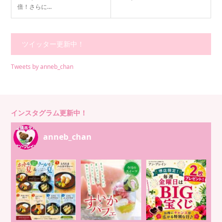
倍！さらに…
ツイッター更新中！
Tweets by anneb_chan
インスタグラム更新中！
anneb_chan