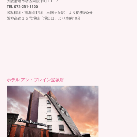
大阪府堺市堺区向陵中町1-1-17
TEL 072-251-1100
JR阪和線・南海高野線「三国ヶ丘駅」より徒歩約5分
阪神高速１５号堺線「堺出口」より車約10分
ホテル アン・ブレイン宝塚店