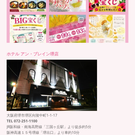
ホテル アン・ブレイン堺店
大阪府堺市堺区向陵中町1-1-17
TEL 072-251-1100
JR阪和線・南海高野線「三国ヶ丘駅」より徒歩約5分
阪神高速１５号堺線「堺出口」より車約10分