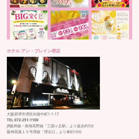
ホテル アン・ブレイン堺店
大阪府堺市堺区向陵中町1-1-17
TEL 072-251-1100
JR阪和線・南海高野線「三国ヶ丘駅」より徒歩約5分
阪神高速１５号堺線「堺出口」より車約10分