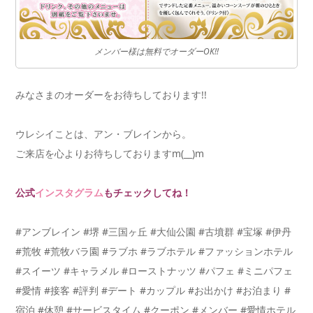
メンバー様は無料でオーダーOK!!
みなさまのオーダーをお待ちしております!!
ウレシイことは、アン・ブレインから。
ご来店を心よりお待ちしておりますm(__)m
公式
インスタグラム
もチェックしてね！
#アンブレイン #堺 #三国ヶ丘 #大仙公園 #古墳群 #宝塚 #伊丹
#荒牧 #荒牧バラ園 #ラブホ #ラブホテル #ファッションホテル
#スイーツ #キャラメル #ローストナッツ #パフェ #ミニパフェ
#愛情 #接客 #評判 #デート #カップル #お出かけ #お泊まり #
宿泊 #休憩 #サービスタイム #クーポン #メンバー #愛情ホテル