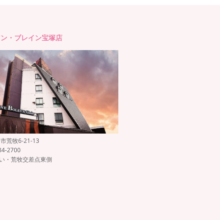
アン・ブレイン宝塚店
荒牧6-21-13
84-2700
沿い・荒牧交差点東側