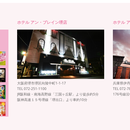
ホテル アン・ブレイン堺店
ホテル 
大阪府堺市堺区向陵中町1-1-17
兵庫県伊丹市
TEL 072-251-1100
TEL 072-7
JR阪和線・南海高野線「三国ヶ丘駅」より徒歩約5分
176号線
阪神高速１５号堺線「堺出口」より車約10分