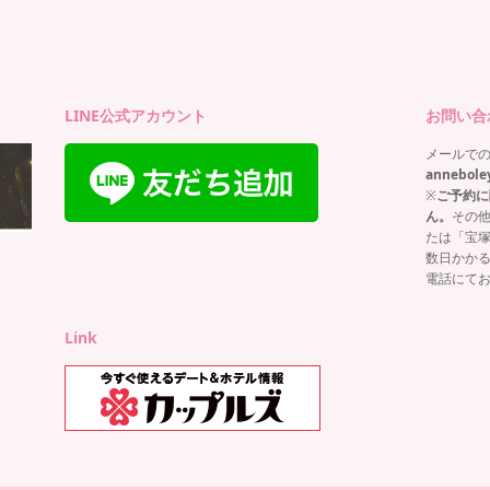
ー
LINE公式アカウント
お問い合
メールで
annebole
※
ご予約に
ん。
その
たは「宝
数日かか
電話にて
Link