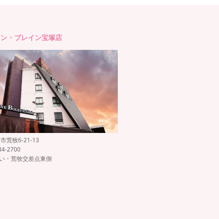
アン・ブレイン宝塚店
荒牧6-21-13
84-2700
沿い・荒牧交差点東側