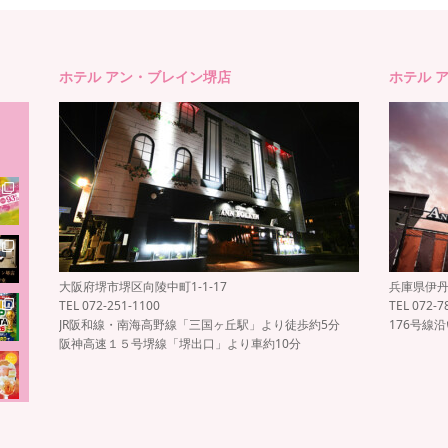
ホテル アン・ブレイン堺店
ホテル 
大阪府堺市堺区向陵中町1-1-17
兵庫県伊丹市
TEL 072-251-1100
TEL 072-7
JR阪和線・南海高野線「三国ヶ丘駅」より徒歩約5分
176号線
阪神高速１５号堺線「堺出口」より車約10分