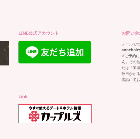
ー
LINE公式アカウント
お問い合
メールで
annebole
※
ご予約に
ん。
その
たは「宝
数日かか
電話にて
Link