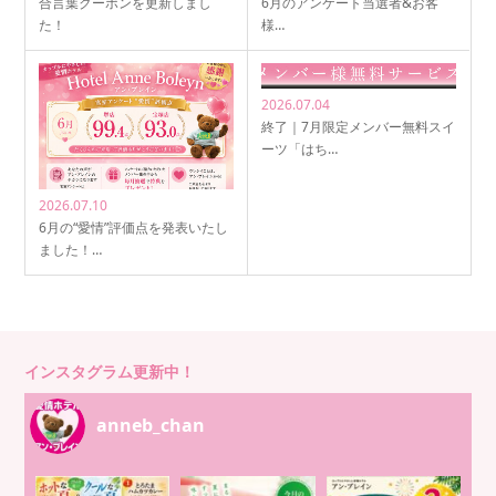
合言葉クーポンを更新しまし
6月のアンケート当選者&お客
た！
様…
2026.07.04
終了｜7月限定メンバー無料スイ
ーツ「はち…
2026.07.10
6月の“愛情”評価点を発表いたし
ました！…
インスタグラム更新中！
anneb_chan