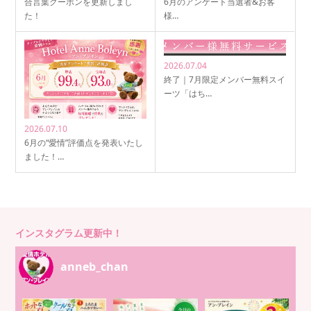
合言葉クーポンを更新しまし
6月のアンケート当選者&お客
た！
様…
2026.07.04
終了｜7月限定メンバー無料スイ
ーツ「はち…
2026.07.10
6月の“愛情”評価点を発表いたし
ました！…
インスタグラム更新中！
anneb_chan